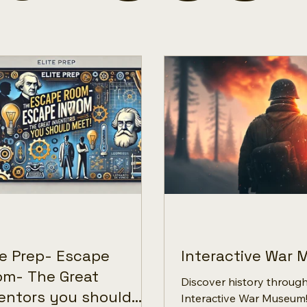
te Prep- Escape
Interactive War
om- The Great
Discover history throug
entors you should
Interactive War Museum!