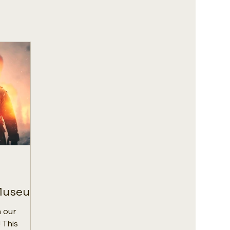
 Museum
h our
 This