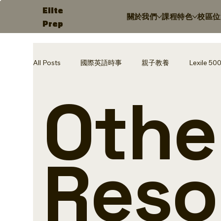
Elite
關於我們
課程特色
校區位
Prep
All Posts
國際英語時事
親子教養
Lexile 50
Othe
Animals
Toys
Entertainment
Lexile
Business
Innovation
Vocabulary
Na
Reso