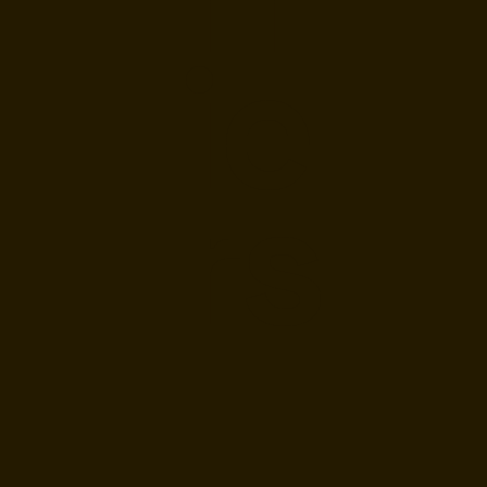
ie
rs
E