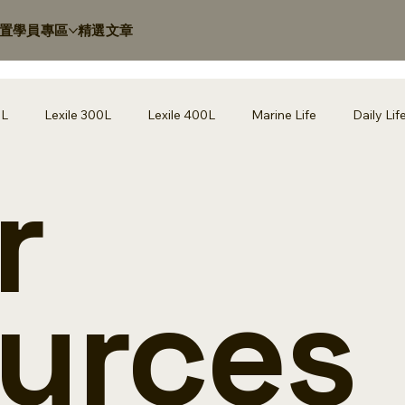
置
學員專區
精選文章
0L
Lexile 300L
Lexile 400L
Marine Life
Daily Lif
r
 200L
Lyrics Fill-in
Other Resources
History
Pas
tural Disasters
Lexile 700L
學習資源
教育洞察
urces