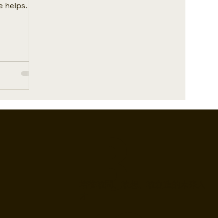
e helps
jor
B
培養敢問、敢想、敢創造的未來人
才