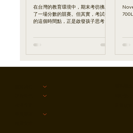
力，建立終身學習力
me
在台灣的教育環境中，期末考彷彿成
Novembe
了一場分數的競賽。但其實，考試後
700
的這個時間點，正是啟發孩子思考的
最佳時機！透過系統性的反思引導，
孩子能找出個人學習盲點、培養解決
問題的能力、建立學習自信心和韌
性。這不僅能為會考、學測打下基
礎，更能奠定孩子一生受用的學習態
度。立即下載免費學習工具包，
隱私權政
關於我們
網站使用
課程特色
校區位置
退費政策
學員專區
精選文章