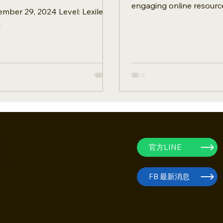
et!
engaging online resourc
r 29, 2024 Level: Lexile
ESL students explore ma
L
conflicts that shaped ou
策
官方LINE
條款
FB 最新消息