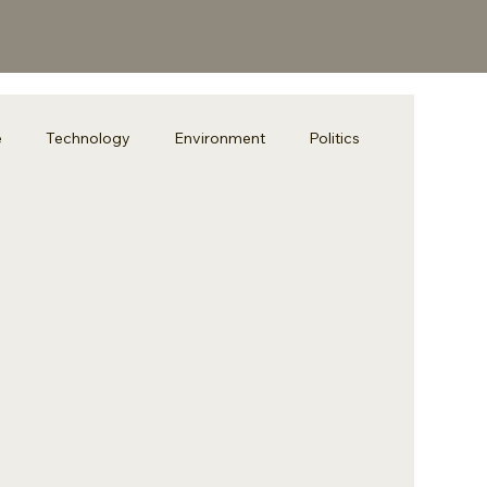
e
Technology
Environment
Politics
t Simple
Grammar
TOEFL
Technology
升學策略
課後素養