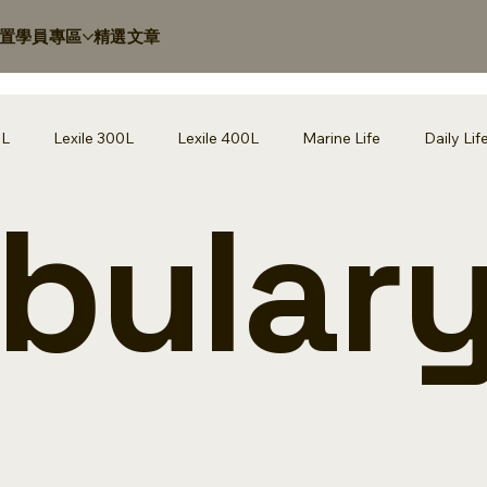
置
學員專區
精選文章
0L
Lexile 300L
Lexile 400L
Marine Life
Daily Lif
bular
 200L
Lyrics Fill-in
Other Resources
History
Pas
tural Disasters
Lexile 700L
學習資源
教育洞察