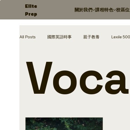
Elite
關於我們
課程特色
校區位
Prep
All Posts
國際英語時事
親子教養
Lexile 50
Voca
Animals
Toys
Entertainment
Lexile
Business
Innovation
Vocabulary
Na