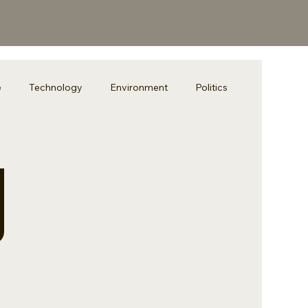
e
Technology
Environment
Politics
y
t Simple
Grammar
TOEFL
Technology
升學策略
課後素養