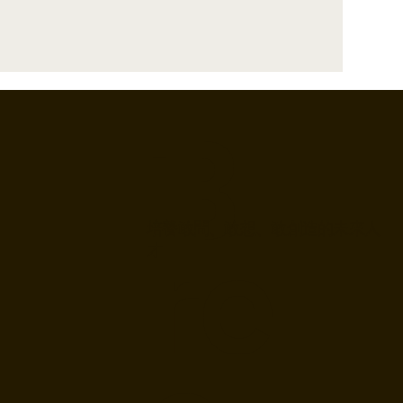
B
re
培養敢問、敢想、敢創造的未來人
才