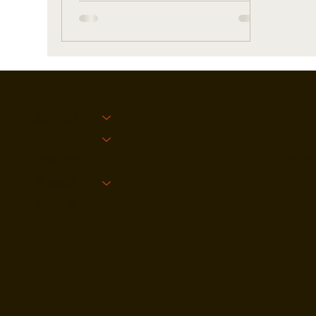
隱私權政
關於我們
網站使用
課程特色
校區位置
退費政策
學員專區
精選文章