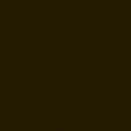
B
re
培養敢問、敢想、敢創造的未來人
才
a
ki