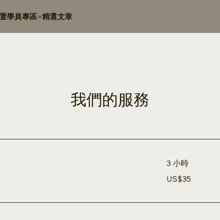
置
學員專區
精選文章
我們的服務
3 小時
35
US$35
美
元