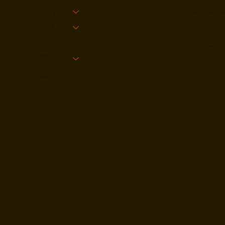
隱私權政
關於我們
網站使用
課程特色
校區位置
退費政策
學員專區
精選文章