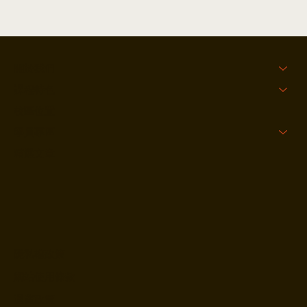
關於我們
課程特色
校區位置
學員專區
精選文章
隱私權政策
網站使用條款
退費政策